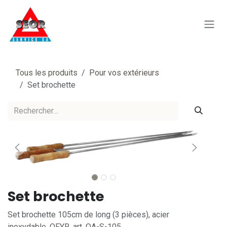
Se rendre au contenu
Tous les produits
Pour vos extérieurs
Set brochette
Set brochette
Set brochette 105cm de long (3 pièces), acier
inoxydable, OFYR, art. OA-S-105