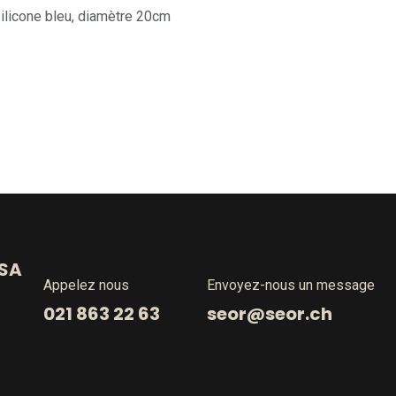
icone bleu, diamètre 20cm
 SA
Appelez nous
Envoyez-nous un message
021 863 22 63
seor@seor.ch