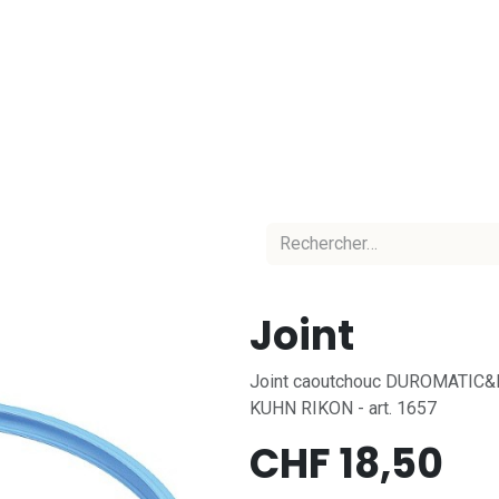
Accueil
Nos marques
Nos équipes
C
Joint
Joint caoutchouc DUROMATIC&D
KUHN RIKON - art. 1657
CHF
18,50