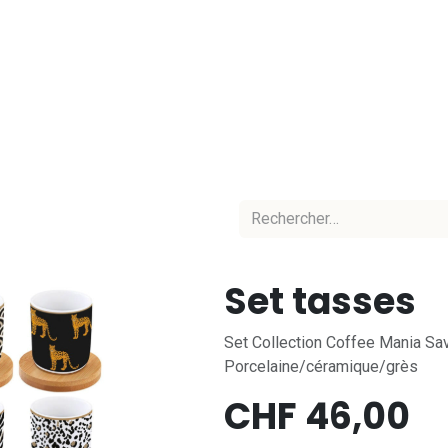
Accueil
Nos marques
Nos équipes
C
Set tasses
Set Collection Coffee Mania Sa
Porcelaine/céramique/grès
CHF
46,00