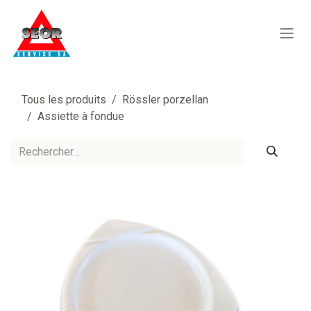
Se rendre au contenu
Tous les produits
Rössler porzellan
Assiette à fondue