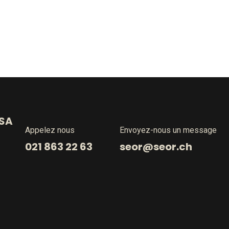
 SA
Appelez nous
Envoyez-nous un message
021 863 22 63
seor@seor.ch