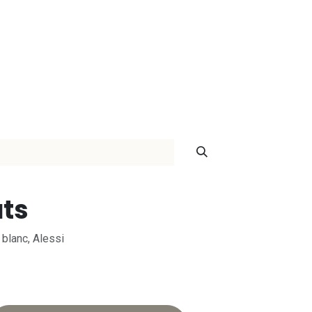
ontact
ats
 blanc, Alessi