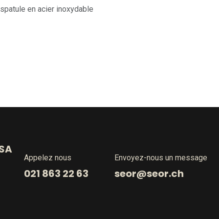
 spatule en acier inoxydable
 SA
Appelez nous
Envoyez-nous un message
021 863 22 63
seor@seor.ch