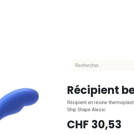
Accueil
Nos marques
Nos équipes
C
Récipient b
Récipient en résine thermoplast
Ship Shape Alessi
CHF
30,53