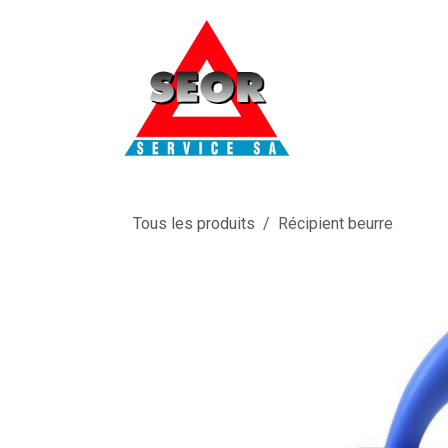
Se rendre au contenu
Tous les produits
Récipient beurre