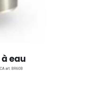
 à eau
ICA art. BR60B