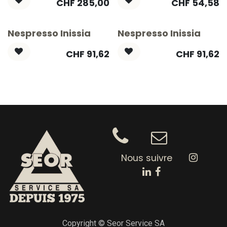
CHF
285,00
CHF
54,58
Nespresso Inissia
Nespresso Inissia
CHF
91,62
CHF
91,62
Nous suivre
Copyright © Seor Service SA