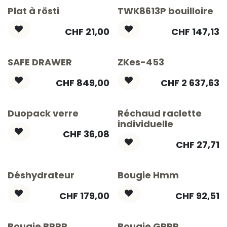
Plat à rösti
TWK8613P bouilloire
CHF
21,00
CHF
147,13
SAFE DRAWER
ZKes-453
CHF
849,00
CHF
2 637,63
Duopack verre
Réchaud raclette
individuelle
CHF
36,08
CHF
27,71
Déshydrateur
Bougie Hmm
CHF
179,00
CHF
92,51
Bougie BRRR
Bougie GRRR