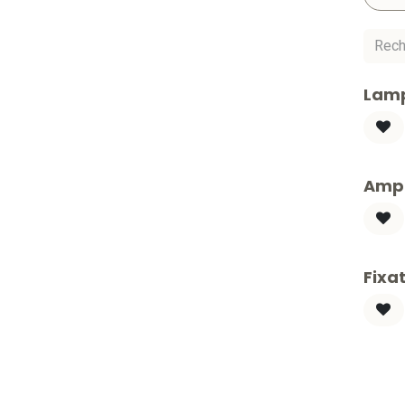
Lamp
Ampo
Fixat