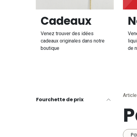
Cadeaux
N
Venez trouver des idées
Ven
cadeaux originales dans notre
liqu
boutique
de n
Articl
Fourchette de prix
P
Pa