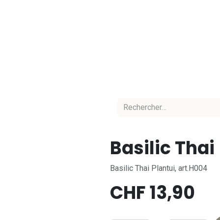
Accueil
Nos marques
Nos équipes
C
Basilic Thai
Basilic Thai Plantui, art.H004
CHF
13,90