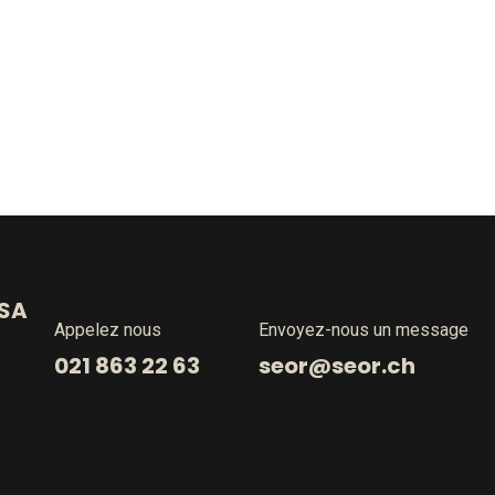
 SA
Appelez nous
Envoyez-nous un message
021 863 22 63
seor@seor.ch