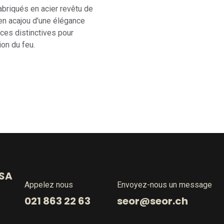
fabriqués en acier revêtu de
 en acajou d'une élégance
ces distinctives pour
ion du feu.
 SA
Appelez nous
Envoyez-nous un message
021 863 22 63
seor@seor.ch