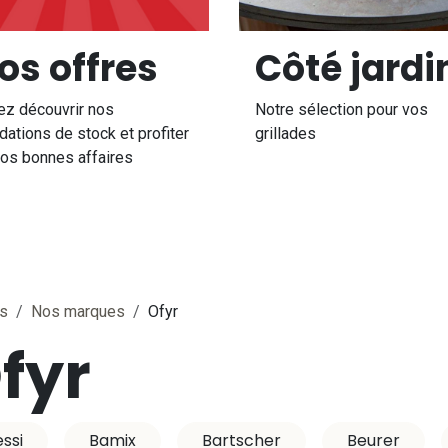
os offres
Côté jardi
ez découvrir nos
Notre sélection pour vos
idations de stock et profiter
grillades
os bonnes affaires
es
Nos marques
Ofyr
fyr
essi
Bamix
Bartscher
Beurer