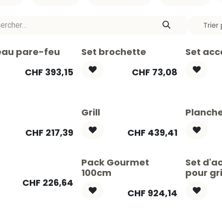
Trier 
au pare-feu
Set brochette
Set acce
CHF
393,15
CHF
73,08
Grill
Planche
CHF
217,39
CHF
439,41
Pack Gourmet
Set d'a
100cm
pour gr
CHF
226,64
CHF
924,14