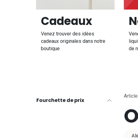
Cadeaux
N
Venez trouver des idées
Ven
cadeaux originales dans notre
liqu
boutique
de n
Articl
Fourchette de prix
O
Al