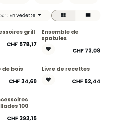
En vedette
par :
ssoires grill
Ensemble de
spatules
CHF
578,17
CHF
73,08
 de bois
Livre de recettes
CHF
34,69
CHF
62,44
ccessoires
illades 100
CHF
393,15